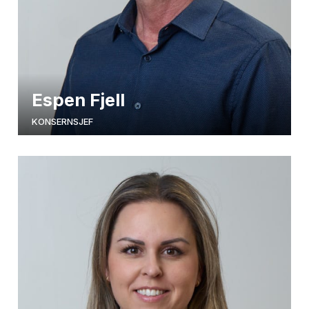
Espen Fjell
KONSERNSJEF
espen@nirogruppen.no
95296233