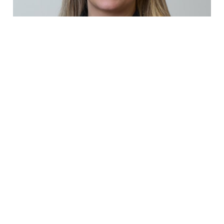
Therese Gustafson
DAGLIG LEDER - NIRO GRUPPEN INDUSTRI
therese@nirogruppen.no
400 17 713